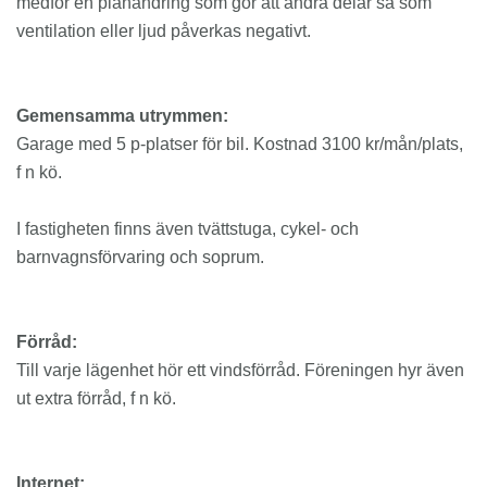
medför en planändring som gör att andra delar så som
ventilation eller ljud påverkas negativt.
Gemensamma utrymmen:
Garage med 5 p-platser för bil. Kostnad 3100 kr/mån/plats,
f n kö.
I fastigheten finns även tvättstuga, cykel- och
barnvagnsförvaring och soprum.
Förråd:
Till varje lägenhet hör ett vindsförråd. Föreningen hyr även
ut extra förråd, f n kö.
Internet: