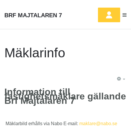
BRF MAJTALAREN 7
Mäklarinfo
EM
Information till
fastighetsmäklare gällande
Brf Majtalaren 7
Mäklarbild erhålls via Nabo E-mail: