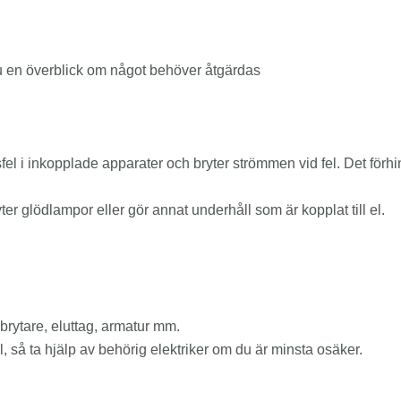
u en överblick om något behöver åtgärdas
fel i inkopplade apparater och bryter strömmen vid fel. Det för
yter glödlampor eller gör annat underhåll som är kopplat till el.
rytare, eluttag, armatur mm.
 så ta hjälp av behörig elektriker om du är minsta osäker.